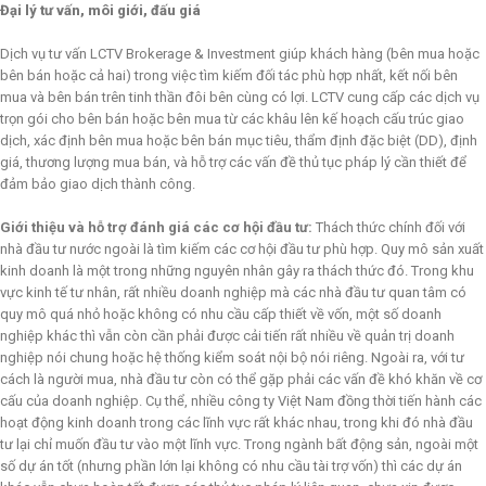
Đại lý tư vấn, môi giới, đấu giá
Dịch vụ tư vấn LCTV Brokerage & Investment giúp khách hàng (bên mua hoặc
bên bán hoặc cả hai) trong việc tìm kiếm đối tác phù hợp nhất, kết nối bên
mua và bên bán trên tinh thần đôi bên cùng có lợi. LCTV cung cấp các dịch vụ
trọn gói cho bên bán hoặc bên mua từ các khâu lên kế hoạch cấu trúc giao
dịch, xác định bên mua hoặc bên bán mục tiêu, thẩm định đặc biệt (DD), định
giá, thương lượng mua bán, và hỗ trợ các vấn đề thủ tục pháp lý cần thiết để
đảm bảo giao dịch thành công.
Giới thiệu và hỗ trợ đánh giá các cơ hội đầu tư:
Thách thức chính đối với
nhà đầu tư nước ngoài là tìm kiếm các cơ hội đầu tư phù hợp. Quy mô sản xuất
kinh doanh là một trong những nguyên nhân gây ra thách thức đó. Trong khu
vực kinh tế tư nhân, rất nhiều doanh nghiệp mà các nhà đầu tư quan tâm có
quy mô quá nhỏ hoặc không có nhu cầu cấp thiết về vốn, một số doanh
nghiệp khác thì vẫn còn cần phải được cải tiến rất nhiều về quản trị doanh
nghiệp nói chung hoặc hệ thống kiểm soát nội bộ nói riêng. Ngoài ra, với tư
cách là người mua, nhà đầu tư còn có thể gặp phải các vấn đề khó khăn về cơ
cấu của doanh nghiệp. Cụ thể, nhiều công ty Việt Nam đồng thời tiến hành các
hoạt động kinh doanh trong các lĩnh vực rất khác nhau, trong khi đó nhà đầu
tư lại chỉ muốn đầu tư vào một lĩnh vực. Trong ngành bất động sản, ngoài một
số dự án tốt (nhưng phần lớn lại không có nhu cầu tài trợ vốn) thì các dự án