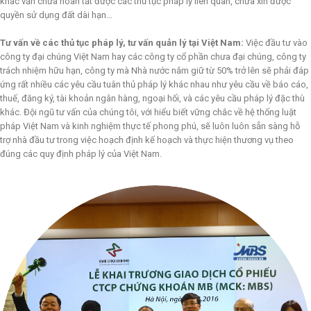
khác vẫn chưa hoàn tất được các thủ tục pháp lý liên quan, chưa xin được
quyền sử dụng đất dài hạn…
Tư vấn về các thủ tục pháp lý, tư vấn quản lý tại Việt Nam:
Việc đầu tư vào
công ty đại chúng Việt Nam hay các công ty cổ phần chưa đại chúng, công ty
trách nhiệm hữu hạn, công ty mà Nhà nước nắm giữ từ 50% trở lên sẽ phải đáp
ứng rất nhiều các yêu cầu tuân thủ pháp lý khác nhau như yêu cầu về báo cáo,
thuế, đăng ký, tài khoản ngân hàng, ngoại hối, và các yêu cầu pháp lý đặc thù
khác. Đội ngũ tư vấn của chúng tôi, với hiểu biết vững chắc về hệ thống luật
pháp Việt Nam và kinh nghiệm thực tế phong phú, sẽ luôn luôn sẵn sàng hỗ
trợ nhà đầu tư trong việc hoạch định kế hoạch và thực hiện thương vụ theo
đúng các quy định pháp lý của Việt Nam.