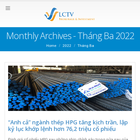
Monthly Archives - Tháng Ba 2022
Home
2022
Tháng Ba
“Anh cả” ngành thép HPG tăng kịch trần, lập
kỷ lục khớp lệnh hơn 76,2 triệu cổ phiếu
trong 1 phiên giao dịch
Định giá cổ phiếu HPG sau những nhịp chỉnh sâu trong nửa sau của