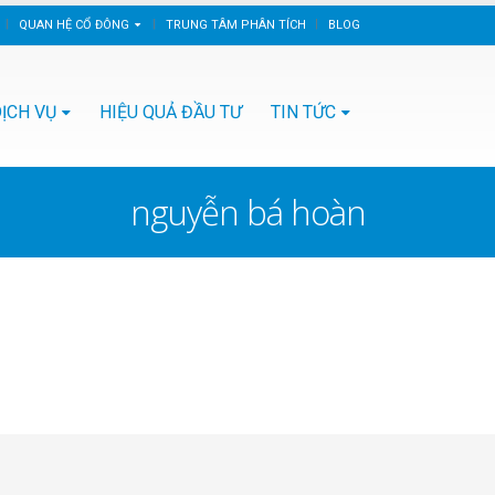
QUAN HỆ CỔ ĐÔNG
TRUNG TÂM PHÂN TÍCH
BLOG
ỊCH VỤ
HIỆU QUẢ ĐẦU TƯ
TIN TỨC
nguyễn bá hoàn