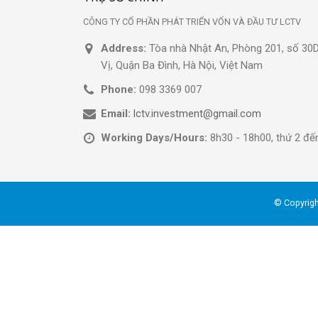
CÔNG TY CỔ PHẦN PHÁT TRIỂN VỐN VÀ ĐẦU TƯ LCTV
Address:
Tòa nhà Nhật An, Phòng 201, số 3
Vị, Quận Ba Đình, Hà Nội, Việt Nam
Phone:
098 3369 007
Email:
lctv.investment@gmail.com
Working Days/Hours:
8h30 - 18h00, thứ 2 đế
© Copyrigh