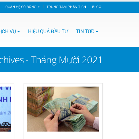
QUAN HỆ CỔ ĐÔNG
TRUNG TÂM PHÂN TÍCH
BLOG
ỊCH VỤ
HIỆU QUẢ ĐẦU TƯ
TIN TỨC
chives - Tháng Mười 2021