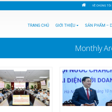
VỀ CHÚNG TÔI
TRANG CHỦ
GIỚI THIỆU
SẢN PHẨM – D
Monthly Ar