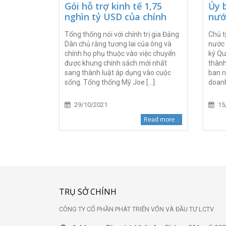
Gói hỗ trợ kinh tế 1,75
Ủy 
nghìn tỷ USD của chính
nướ
phủ Mỹ tập trung vào
biệ
Tổng thống nói với chính trị gia Đảng
Chủ t
những nội dung gì?
doa
Dân chủ rằng tương lai của ông và
nước 
chính họ phụ thuộc vào việc chuyển
ký Qu
được khung chính sách mới nhất
thành
sang thành luật áp dụng vào cuộc
ban n
sống. Tổng thống Mỹ Joe [...]
doanh 
29/10/2021
15
Read more...
TRỤ SỞ CHÍNH
CÔNG TY CỔ PHẦN PHÁT TRIỂN VỐN VÀ ĐẦU TƯ LCTV