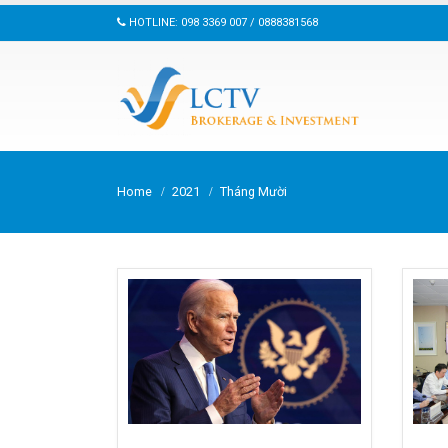
HOTLINE: 098 3369 007 / 0888381568
Home
2021
Tháng Mười