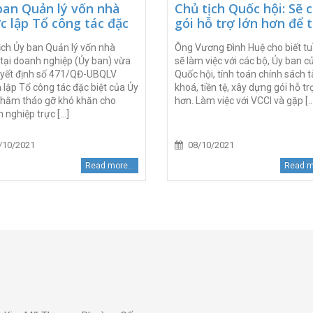
ban Quản lý vốn nhà
Chủ tịch Quốc hội: Sẽ 
c lập Tổ công tác đặc
gói hỗ trợ lớn hơn để t
t tháo gỡ khó khăn cho
thiết kinh tế
ịch Ủy ban Quản lý vốn nhà
Ông Vương Đình Huệ cho biết tu
nh nghiệp
tại doanh nghiệp (Ủy ban) vừa
sẽ làm việc với các bộ, Ủy ban c
yết định số 471/QĐ-UBQLV
Quốc hội, tính toán chính sách t
 lập Tổ công tác đặc biệt của Ủy
khoá, tiền tệ, xây dựng gói hỗ tr
hằm tháo gỡ khó khăn cho
hơn. Làm việc với VCCI và gặp [..
nghiệp trực [...]
/10/2021
08/10/2021
Read more...
Read mo