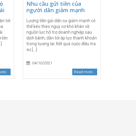
có
Nhu cầu gửi tiền của
ái
người dân giảm mạnh
ần tới
Lượng tiền gửi dân cư giảm mạnh có
ủa
thể kéo theo nguy cơ khó khăn về
ài
nguồn lực hỗ trợ doanh nghiệp sau
ợ lớn
dịch bệnh, dẫn tới áp lực thanh khoản
.]
trong tương lai. Kết quả cuộc điều tra
xu [...]
04/10/2021
re...
Read more...