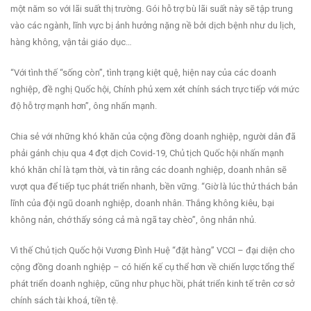
một năm so với lãi suất thị trường. Gói hỗ trợ bù lãi suất này sẽ tập trung
vào các ngành, lĩnh vực bị ảnh hưởng nặng nề bởi dịch bệnh như du lịch,
hàng không, vận tải giáo dục…
“Với tình thế “sống còn”, tình trạng kiệt quệ, hiện nay của các doanh
nghiệp, đề nghị Quốc hội, Chính phủ xem xét chính sách trực tiếp với mức
độ hỗ trợ mạnh hơn”, ông nhấn mạnh.
Chia sẻ với những khó khăn của cộng đồng doanh nghiệp, người dân đã
phải gánh chịu qua 4 đợt dịch Covid-19, Chủ tịch Quốc hội nhấn mạnh
khó khăn chỉ là tạm thời, và tin rằng các doanh nghiệp, doanh nhân sẽ
vượt qua để tiếp tục phát triển nhanh, bền vững. “Giờ là lúc thử thách bản
lĩnh của đội ngũ doanh nghiệp, doanh nhân. Thắng không kiêu, bại
không nản, chớ thấy sóng cả mà ngã tay chèo”, ông nhắn nhủ.
Vì thế Chủ tịch Quốc hội Vương Đình Huệ “đặt hàng” VCCI – đại diện cho
cộng đồng doanh nghiệp – có hiến kế cụ thể hơn về chiến lược tổng thể
phát triển doanh nghiệp, cũng như phục hồi, phát triển kinh tế trên cơ sở
chính sách tài khoá, tiền tệ.