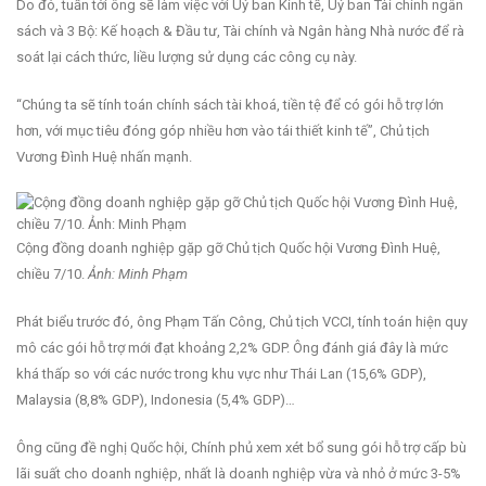
Do đó, tuần tới ông sẽ làm việc với Uỷ ban Kinh tế, Uỷ ban Tài chính ngân
sách và 3 Bộ: Kế hoạch & Đầu tư, Tài chính và Ngân hàng Nhà nước để rà
soát lại cách thức, liều lượng sử dụng các công cụ này.
“Chúng ta sẽ tính toán chính sách tài khoá, tiền tệ để có gói hỗ trợ lớn
hơn, với mục tiêu đóng góp nhiều hơn vào tái thiết kinh tế”, Chủ tịch
Vương Đình Huệ nhấn mạnh.
Cộng đồng doanh nghiệp gặp gỡ Chủ tịch Quốc hội Vương Đình Huệ,
chiều 7/10.
Ảnh: Minh Phạm
Phát biểu trước đó, ông Phạm Tấn Công, Chủ tịch VCCI, tính toán hiện quy
mô các gói hỗ trợ mới đạt khoảng 2,2% GDP. Ông đánh giá đây là mức
khá thấp so với các nước trong khu vực như Thái Lan (15,6% GDP),
Malaysia (8,8% GDP), Indonesia (5,4% GDP)…
Ông cũng đề nghị Quốc hội, Chính phủ xem xét bổ sung gói hỗ trợ cấp bù
lãi suất cho doanh nghiệp, nhất là doanh nghiệp vừa và nhỏ ở mức 3-5%