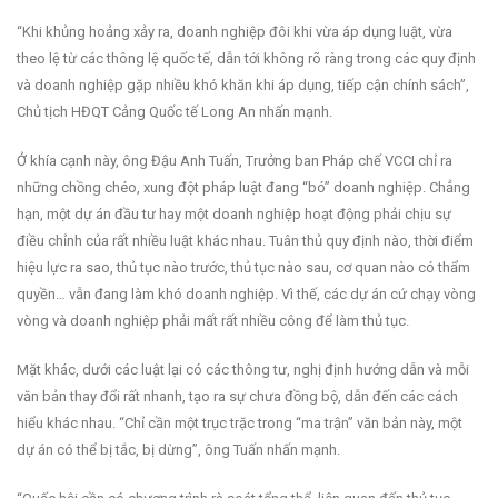
“Khi khủng hoảng xảy ra, doanh nghiệp đôi khi vừa áp dụng luật, vừa
theo lệ từ các thông lệ quốc tế, dẫn tới không rõ ràng trong các quy định
và doanh nghiệp gặp nhiều khó khăn khi áp dụng, tiếp cận chính sách”,
Chủ tịch HĐQT Cảng Quốc tế Long An nhấn mạnh.
Ở khía cạnh này, ông Đậu Anh Tuấn, Trưởng ban Pháp chế VCCI chỉ ra
những chồng chéo, xung đột pháp luật đang “bó” doanh nghiệp. Chẳng
hạn, một dự án đầu tư hay một doanh nghiệp hoạt động phải chịu sự
điều chỉnh của rất nhiều luật khác nhau. Tuân thủ quy định nào, thời điểm
hiệu lực ra sao, thủ tục nào trước, thủ tục nào sau, cơ quan nào có thẩm
quyền… vẫn đang làm khó doanh nghiệp. Vì thế, các dự án cứ chạy vòng
vòng và doanh nghiệp phải mất rất nhiều công để làm thủ tục.
Mặt khác, dưới các luật lại có các thông tư, nghị định hướng dẫn và mỗi
văn bản thay đổi rất nhanh, tạo ra sự chưa đồng bộ, dẫn đến các cách
hiểu khác nhau. “Chỉ cần một trục trặc trong “ma trận” văn bản này, một
dự án có thể bị tắc, bị dừng”, ông Tuấn nhấn mạnh.