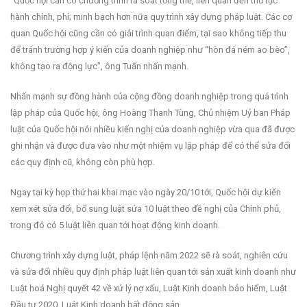
“Quốc hội cần có chương trình rà soát tổng thể, liên quan đến thủ tục
hành chính, phí; minh bạch hơn nữa quy trình xây dựng pháp luật. Các cơ
quan Quốc hội cũng cần có giải trình quan điểm, tại sao không tiếp thu
để tránh trường hợp ý kiến của doanh nghiệp như “hòn đá ném ao bèo”,
không tạo ra động lực”, ông Tuấn nhấn mạnh.
Nhấn mạnh sự đồng hành của cộng đồng doanh nghiệp trong quá trình
lập pháp của Quốc hội, ông Hoàng Thanh Tùng, Chủ nhiệm Uỷ ban Pháp
luật của Quốc hội nói nhiều kiến nghị của doanh nghiệp vừa qua đã được
ghi nhận và được đưa vào như một nhiệm vụ lập pháp để có thể sửa đổi
các quy định cũ, không còn phù hợp.
Ngay tại kỳ họp thứ hai khai mạc vào ngày 20/10 tới, Quốc hội dự kiến
xem xét sửa đổi, bổ sung luật sửa 10 luật theo đề nghị của Chính phủ,
trong đó có 5 luật liên quan tới hoạt động kinh doanh.
Chương trình xây dựng luật, pháp lệnh năm 2022 sẽ rà soát, nghiên cứu
và sửa đổi nhiều quy định pháp luật liên quan tới sản xuất kinh doanh như
Luật hoá Nghị quyết 42 về xử lý nợ xấu, Luật Kinh doanh bảo hiểm, Luật
Đầu tư 2020, Luật Kinh doanh bất động sản…