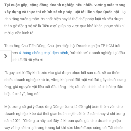
Tại cuộc gặp, cộng đồng doanh nghiệp nêu nhiều vướng mắc trong
xây dựng và thực thi chính sách pháp luật tới lãnh đạo Quốc hội
. Họ
cho rằng vướng mắc lớn nhất hiện nay là thể chế pháp luật và nếu được
tháo gỡ đồng bộ sẽ là “liều oxy” giúp họ vượt qua khó khăn, phục hồi khi
mở lại nền kinh tế.
Theo ông Chu Tiến Dũng, Chủ tịch Hiệp hội Doanh nghiệp TP HCM trải
qua hơn
4 tháng chống chọi dịch bệnh
, “sức khoẻ” doanh nghiệp tại đầu
tàu kinh tế đã rất yếu ớt.
“Nguy cơ tới đây khi bước vào giai đoạn phục hồi sản xuất sẽ có thêm
nhiều doanh nghiệp khó trụ vững khi phải đối mặt với đứt gãy chuỗi cung
ứng, giá nguyên vật liệu bắt đầu tăng… Họ rất cần chính sách hỗ trợ đặc
biệt lúc này”, ông nói.
Một trong số gợi ý được ông Dũng nêu ra, là đề nghị bơm thêm vốn cho
doanh nghiệp, kéo dài thời gian hoãn, nợ thuế lên 2 năm thay vì chỉ trong
năm 2021. “Chúng ta hãy coi đây là khoản quốc gia cho doanh nghiệp
vay và họ sẽ trả lại trong tương lai khi sức khoẻ được củng cố. Tất nhiên