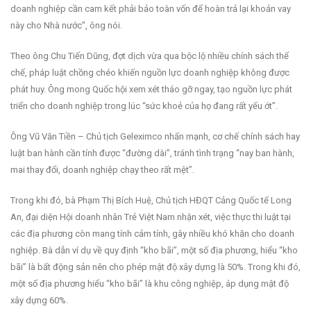
doanh nghiệp cần cam kết phải bảo toàn vốn để hoàn trả lại khoản vay
này cho Nhà nước”, ông nói.
Theo ông Chu Tiến Dũng, đợt dịch vừa qua bộc lộ nhiều chính sách thể
chế, pháp luật chồng chéo khiến nguồn lực doanh nghiệp không được
phát huy. Ông mong Quốc hội xem xét tháo gỡ ngay, tạo nguồn lực phát
triển cho doanh nghiệp trong lúc “sức khoẻ của họ đang rất yếu ớt”.
Ông Vũ Văn Tiền – Chủ tịch Geleximco nhấn mạnh, cơ chế chính sách hay
luật ban hành cần tính được “đường dài”, tránh tình trạng “nay ban hành,
mai thay đổi, doanh nghiệp chạy theo rất mệt”.
Trong khi đó, bà Phạm Thị Bích Huệ, Chủ tịch HĐQT Cảng Quốc tế Long
An, đại diện Hội doanh nhân Trẻ Việt Nam nhận xét, việc thực thi luật tại
các địa phương còn mang tính cảm tính, gây nhiều khó khăn cho doanh
nghiệp. Bà dẫn ví dụ về quy định “kho bãi”, một số địa phương, hiểu “kho
bãi” là bất động sản nên cho phép mật độ xây dựng là 50%. Trong khi đó,
một số địa phương hiểu “kho bãi” là khu công nghiệp, áp dụng mật độ
xây dựng 60%.