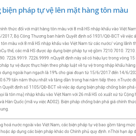
biện pháp tự vệ lên mặt hàng tôn màu
ính thức đối với mặt hàng tôn màu với 8 mã HS nhập khẩu vào Việt Nam
5/2017, Bộ Công Thương ban hành Quyết định số 1931/QĐ-BCT về việc 
ng tôn màu với 8 mã HS nhập khẩu vào Việt Nam từ các nước/ vùng lãnh t
. nCụ thể, các mã HS được áp dụng biện pháp tự vệ gồm 7210.7010. 7210
0. 7226.9919. 7226.9999. nQuyết định này sẽ có hiệu lực trong vòng 15
n pháp tự vệ được thực hiện theo pháp luật về tự vệ trong nhập khẩu hàng
áp dụng ngoài hạn ngạch là 19% cho giai đoạn từ 15/6/2017 đến 14/6/20
0.679 tấn năm thứu nhất và tăng dần trong hai năm tiếp theo. nTrước đ
Quyết định số 1105/QĐ-BCT về việc áp dụng biện pháp chống bán phá 
gọi là tôn mạ) nhập khẩu vào Việt Nam với 26 mã HS có xuất xứ từ Cộng
à Hàn Quốc (mã vụ việc AD02). Biện pháp chống bán phá giá chính thứ
sung.
ng hoá nước ngoài vào Việt Nam, các biện pháp tự vệ bao gồm tăng mức
hoặc áp dụng các biện pháp khác do Chính phủ quy định. nThời hạn áp 