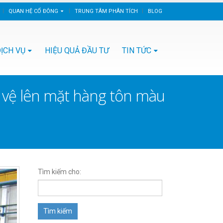
QUAN HỆ CỔ ĐÔNG
TRUNG TÂM PHÂN TÍCH
BLOG
ỊCH VỤ
HIỆU QUẢ ĐẦU TƯ
TIN TỨC
 vệ lên mặt hàng tôn màu
Tìm kiếm cho: