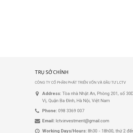
TRỤ SỞ CHÍNH
CÔNG TY CỔ PHẦN PHÁT TRIỂN VỐN VÀ ĐẦU TƯ LCTV
Address:
Tòa nhà Nhật An, Phòng 201, số 3
Vị, Quận Ba Đình, Hà Nội, Việt Nam
Phone:
098 3369 007
Email:
lctv.investment@gmail.com
Working Days/Hours:
8h30 - 18h00, thứ 2 đế