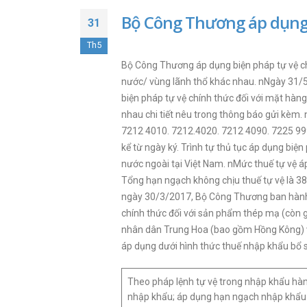
Bộ Công Thương áp dụng 
31
Th5
Bộ Công Thương áp dụng biện pháp tự vệ ch
nước/ vùng lãnh thổ khác nhau. nNgày 31/
biện pháp tự vệ chính thức đối với mặt hà
nhau chi tiết nêu trong thông báo gửi kèm
7212 4010. 7212.4020. 7212 4090. 7225 999
kể từ ngày ký. Trình tự thủ tục áp dụng biệ
nước ngoài tại Việt Nam. nMức thuế tự vệ 
Tổng hạn ngạch không chịu thuế tự vệ là 38
ngày 30/3/2017, Bộ Công Thương ban hành 
chính thức đối với sản phẩm thép mạ (còn 
nhân dân Trung Hoa (bao gồm Hồng Kông) v
áp dụng dưới hình thức thuế nhập khẩu bổ 
Theo pháp lệnh tự vệ trong nhập khẩu hà
nhập khẩu; áp dụng hạn ngạch nhập khẩu 