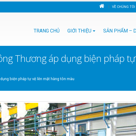
VỀ CHÚNG TÔI
TRANG CHỦ
GIỚI THIỆU
SẢN PHẨM – D
ông Thương áp dụng biện pháp tự
dụng biện pháp tự vệ lên mặt hàng tôn màu