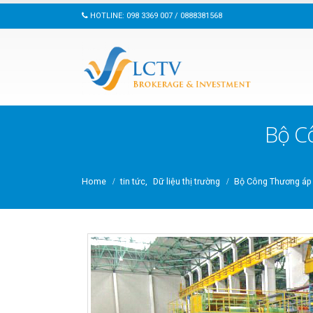
HOTLINE: 098 3369 007 / 0888381568
Bộ C
Home
tin tức
,
Dữ liệu thị trường
Bộ Công Thương áp 