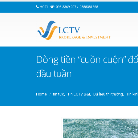
HOTLINE: 098 3369 007 / 0888381568
Dòng tiền “cuồn cuộn” đổ
đầu tuần
Home
tin tức
,
Tin LCTV B&I
,
Dữ liệu thị trường
,
Tin kin