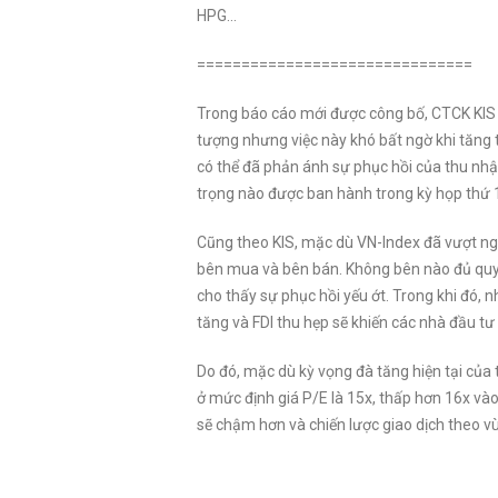
HPG…
===============================
Trong báo cáo mới được công bố, CTCK KIS c
tượng nhưng việc này khó bất ngờ khi tăng
có thể đã phản ánh sự phục hồi của thu nhậ
trọng nào được ban hành trong kỳ họp thứ 
Cũng theo KIS, mặc dù VN-Index đã vượt ng
bên mua và bên bán. Không bên nào đủ quyết
cho thấy sự phục hồi yếu ớt. Trong khi đó, n
tăng và FDI thu hẹp sẽ khiến các nhà đầu tư p
Do đó, mặc dù kỳ vọng đà tăng hiện tại của 
ở mức định giá P/E là 15x, thấp hơn 16x vào 
sẽ chậm hơn và chiến lược giao dịch theo vù