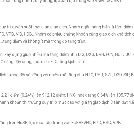
p tục bán ròng hơn 170 tỷ đồng, lực bán tập trung vào VNM, DIG, SBT…
 duy trì xuyên suốt thời gian giao dịch. Nhóm ngân hàng hiện là tâm điểm
CTG, VPB, VIB, HDB…Nhóm cổ phiếu chứng khoán cũng giao dịch khá tích c
I…tăng điểm và không ít mã trong đó tăng trần.
n, xây dựng giúp nhiều mã tăng điểm như DIG, DXG, DRH, FCN, HUT, IJC, 
” cũng dậy sóng, thậm chí FLC tăng kịch trần.
ch tương đối sôi động với nhiều mã tăng như NTC, PHR, SZL, D2D, SIP, 
 2,21 điểm (0,24%) lên 912,12 điểm; HNX-Index tăng 0,64% lên 135,77 đ
h khoản thị trường duy trì ở mức cao với giá trị giao dịch 3 sàn đạt 4.
ỷ đồng trên HoSE, lực mua tập trung vào FUEVFVND, HPG, HSG, VPB…