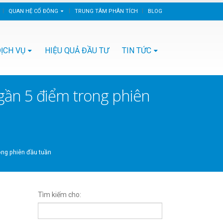
QUAN HỆ CỔ ĐÔNG
TRUNG TÂM PHÂN TÍCH
BLOG
ỊCH VỤ
HIỆU QUẢ ĐẦU TƯ
TIN TỨC
 gần 5 điểm trong phiên
ong phiên đầu tuần
Tìm kiếm cho: