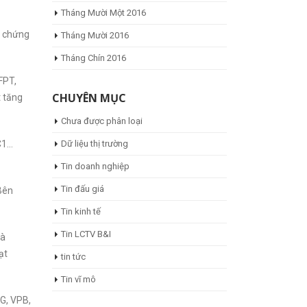
Tháng Mười Một 2016
g chứng
Tháng Mười 2016
Tháng Chín 2016
FPT,
CHUYÊN MỤC
 tăng
Chưa được phân loại
C1…
Dữ liệu thị trường
Tin doanh nghiệp
Tin đấu giá
Bên
Tin kinh tế
Tin LCTV B&I
và
ạt
tin tức
Tin vĩ mô
SG, VPB,