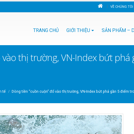
VỀ CHÚNG TÔI
TRANG CHỦ
GIỚI THIỆU
SẢN PHẨM – D
 vào thị trường, VN-Index bứt phá
h tế
Dòng tiền “cuồn cuộn” đổ vào thị trường, VN-Index bứt phá gần 5 điểm tr