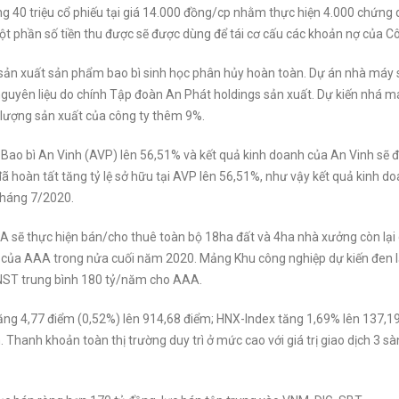
 40 triệu cổ phiếu tại giá 14.000 đồng/cp nhằm thực hiện 4.000 chứng
t phần số tiền thu được sẽ được dùng để tái cơ cấu các khoản nợ của Cô
ản xuất sản phẩm bao bì sinh học phân hủy hoàn toàn. Dự án nhà máy 
nguyên liệu do chính Tập đoàn An Phát holdings sản xuất. Dự kiến nhá m
 lượng sản xuất của công ty thêm 9%.
 Bao bì An Vinh (AVP) lên 56,51% và kết quả kinh doanh của An Vinh sẽ 
hoàn tất tăng tỷ lệ sở hữu tại AVP lên 56,51%, như vậy kết quả kinh d
tháng 7/2020.
 sẽ thực hiện bán/cho thuê toàn bộ 18ha đất và 4ha nhà xưởng còn lại
n của AAA trong nửa cuối năm 2020. Mảng Khu công nghiệp dự kiến đen l
NST trung bình 180 tỷ/năm cho AAA.
tăng 4,77 điểm (0,52%) lên 914,68 điểm; HNX-Index tăng 1,69% lên 137,1
Thanh khoản toàn thị trường duy trì ở mức cao với giá trị giao dịch 3 s