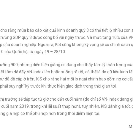
ho rằng mùa báo cáo kết quả kinh doanh quý 3 có thể tiết lộ nhiều con 
 trưởng GDP quý 3 được công bố vài ngày trước. Và mức tăng 10% của V
p của doanh nghiệp. Ngoài ra, KIS cũng không kỳ vọng sẽ có chính sách 
10 của Quốc hội từ ngày 19 – 28/10.
ưỡng 900, nhưng diễn biến giằng co đang cho thấy tâm lý thận trọng củ
 tâm để đẩy VN-Index lên hoặc xuống rõ rệt, có thể là do dữ liệu kinh t
hư đã đề cập ở trên, KIS cho rằng hai mối lo ngại chính bao gồm nợ cơ cấu
hải suy nghĩ kỹ trước khi thực hiện giao dịch trong thời gian tới.
thị trường sẽ tiếp tục từ giờ cho đến cuối năm (do chỉ số VN-Index đang g
cuối năm 2019, trong khi lãi suất thấp hơn), tuy nhiên, KIS đánh giá tốc 
ng giá hẹp có thể phù hợp hơn trong thời điểm hiện tại.
M