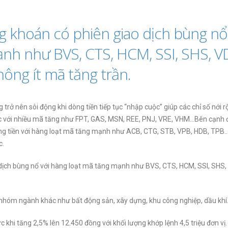
 khoán có phiên giao dịch bùng nổ
nh như BVS, CTS, HCM, SSI, SHS, V
ông ít mã tăng trần.
g trở nên sôi động khi dòng tiền tiếp tục “nhập cuộc” giúp các chỉ số nới 
ực với nhiều mã tăng như FPT, GAS, MSN, REE, PNJ, VRE, VHM…Bên cạnh 
òng tiền với hàng loạt mã tăng mạnh như ACB, CTG, STB, VPB, HDB, TPB
c.
dịch bùng nổ với hàng loạt mã tăng mạnh như BVS, CTS, HCM, SSI, SHS,
u nhóm ngành khác như bất động sản, xây dựng, khu công nghiệp, dầu kh
 khi tăng 2,5% lên 12.450 đồng với khối lượng khớp lệnh 4,5 triệu đơn vị