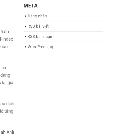
META
Đăng nhập
RSS bài viết
số ấn
RSS bình luận
N-Index
quan
WordPress.org
a cả
ế đang
 lại gia
iao dịch
độ tăng
inh Anh