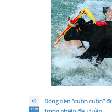
Dòng tiền “cuồn cuộn” đổ
05
trong phiên đầu tuần
Th10