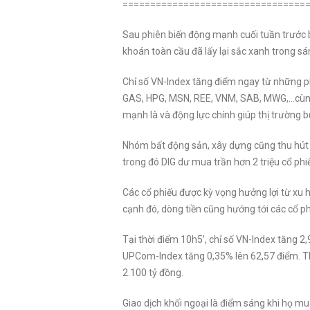
=================================
Sau phiên biến động mạnh cuối tuần trước 
khoán toàn cầu đã lấy lại sắc xanh trong sá
Chỉ số VN-Index tăng điểm ngay từ những p
GAS, HPG, MSN, REE, VNM, SAB, MWG,…cùng 
mạnh là và động lực chính giúp thị trường b
Nhóm bất động sản, xây dựng cũng thu hút d
trong đó DIG dư mua trần hơn 2 triệu cổ phiế
Các cổ phiếu được kỳ vọng hưởng lợi từ xu 
cạnh đó, dòng tiền cũng hướng tới các cổ p
Tại thời điểm 10h5’, chỉ số VN-Index tăng 
UPCom-Index tăng 0,35% lên 62,57 điểm. Than
2.100 tỷ đồng.
Giao dịch khối ngoại là điểm sáng khi họ mu