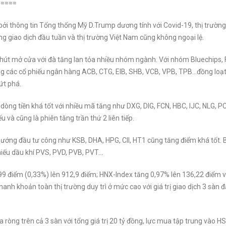
=====
bởi thông tin Tổng thống Mỹ D.Trump dương tính với Covid-19, thị trườn
ng giao dịch đầu tuần và thị trường Việt Nam cũng không ngoại lệ.
hút mở cửa với đà tăng lan tỏa nhiều nhóm ngành. Với nhóm Bluechips, 
các cổ phiếu ngân hàng ACB, CTG, EIB, SHB, VCB, VPB, TPB…đồng loạt
ứt phá.
òng tiền khá tốt với nhiều mã tăng như DXG, DIG, FCN, HBC, IJC, NLG, P
u và cũng là phiên tăng trần thứ 2 liên tiếp.
hướng đầu tư công như KSB, DHA, HPG, CII, HT1 cũng tăng điểm khá tốt. 
hiếu dầu khí PVS, PVD, PVB, PVT…
2,99 điểm (0,33%) lên 912,9 điểm; HNX-Index tăng 0,97% lên 136,22 điểm 
h khoản toàn thị trường duy trì ở mức cao với giá trị giao dịch 3 sàn đ
a ròng trên cả 3 sàn với tổng giá trị 20 tỷ đồng, lực mua tập trung vào H