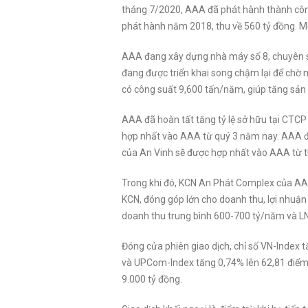
tháng 7/2020, AAA đã phát hành thành công
phát hành năm 2018, thu về 560 tỷ đồng. Mộ
AAA đang xây dựng nhà máy số 8, chuyên s
đang được triển khai song chậm lại để chờ 
có công suất 9,600 tấn/năm, giúp tăng sản
AAA đã hoàn tất tăng tỷ lệ sở hữu tại CTCP
hợp nhất vào AAA từ quý 3 năm nay. AAA đã 
của An Vinh sẽ được hợp nhất vào AAA từ 
Trong khi đó, KCN An Phát Complex của AAA
KCN, đóng góp lớn cho doanh thu, lợi nhuậ
doanh thu trung bình 600-700 tỷ/năm và L
Đóng cửa phiên giao dịch, chỉ số VN-Index 
và UPCom-Index tăng 0,74% lên 62,81 điểm. 
9.000 tỷ đồng.