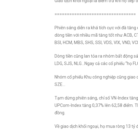
Giao dịch khối ngoại là điểm trừ khi họ tiế
=================================
Phiên sáng diễn ra khá tích cực với đà tăng
dòng tiền với nhiều mã tăng tốt như ACB, 
BSI, HCM, MBS, SHS, SSI, VDS, VIX, VND, VC
Dòng tiền cũng lan tỏa ra nhóm bất động sả
LDG, SJS, NLG…Ngay cả các cổ phiếu “họ FLC
Nhóm cổ phiếu Khu công nghiệp cũng giao dị
SZE…
Tạm dừng phiên sáng, chỉ số VN-Index tăng
UPCom-Index tăng 0,37% lên 62,58 điểm. Than
đồng.
Về giao dịch khối ngoại, họ mua ròng 13 t