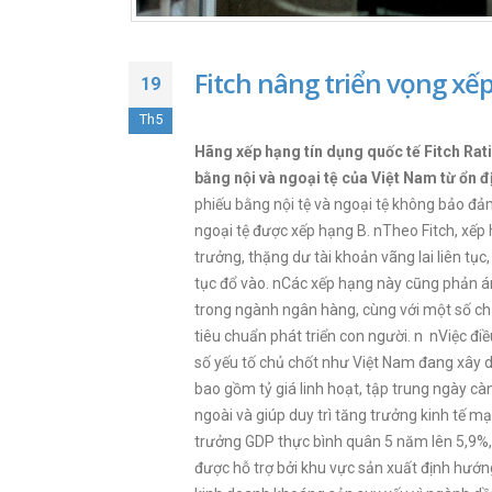
Fitch nâng triển vọng xế
19
Th5
Hãng xếp hạng tín dụng quốc tế Fitch Rat
bằng nội và ngoại tệ của Việt Nam từ ổn 
phiếu bằng nội tệ và ngoại tệ không bảo đả
ngoại tệ được xếp hạng B. nTheo Fitch, xế
trưởng, thặng dư tài khoản vãng lai liên tục
tục đổ vào. nCác xếp hạng này cũng phản án
trong ngành ngân hàng, cùng với một số chỉ
tiêu chuẩn phát triển con người. n nViệc điề
số yếu tố chủ chốt như Việt Nam đang xây dự
bao gồm tỷ giá linh hoạt, tập trung ngày c
ngoài và giúp duy trì tăng trưởng kinh tế
trưởng GDP thực bình quân 5 năm lên 5,9%,
được hỗ trợ bởi khu vực sản xuất định hướn