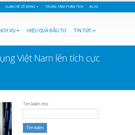
QUAN HỆ CỔ ĐÔNG
TRUNG TÂM PHÂN TÍCH
BLOG
ỊCH VỤ
HIỆU QUẢ ĐẦU TƯ
TIN TỨC
dụng Việt Nam lên tích cực
Tìm kiếm cho: