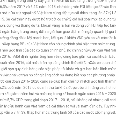
 khí đang trong thời kỳ suy giảm. nFitch dự báo tăng trưởng GDP thực c
 6,3% năm 2017 và 6,4% năm 2018, nhờ dòng vốn FDI tiếp tục đổ vào lĩnh
 mẽ. nDự trữ ngoại hối Việt Nam cũng tiếp tục cải thiện, tăng lên 37 tỷ U
. Sự cải thiện này được hỗ trợ bởi cơ chế tỷ giá hối đoái mới áp dụng t
ơn, cùng với thặng dư tài khoản vãng lai lớn và dòng vốn FDI tiếp tục tăn
đó ngân hàng trung ương đặt ra giới hạn giao dịch mỗi ngày quanh tỷ giá
rường đồng đô la Mỹ mạnh hơn, kết quả là khiến VND yếu so với các nền k
. nXếp hạng BB- của Việt Nam còn bởi nợ chính phủ hiện trên mức trung
 Theo ước tính của các cơ quan chính phủ, nợ chính phủ/GDP của Việt N
m 2016. nMột định nghĩa rộng hơn về nợ công bao gồm cả các khoản bảo
% cuối năm 2016, sát mức trần nợ công chính thức 65%. nCác cơ quan ch
 giới hạn quy định bằng các biện pháp tài khóa và giới hạn bảo lãnh chín
nh việc phá vỡ trần nợ công bằng cách sử dụng kết hợp các phương pháp 
c giai đoạn 2016- 2020 cũng sẽ giúp hạn chế nợ. nFitch ước tính thâm h
2% cuối năm 2015 do doanh thu tài khóa được ước tính tăng cao hơn dự
m kết giảm thâm hụt và mức nợ trong kế hoạch ngân sách 2016 – 2020
mức 5,7% GDP trong giai đoạn 2017 – 2018, nếu không có những cải các
ản lý điều hành của Việt Nam đã cải thiện so với vài năm gần đây. Tuy nhi
ợp vẫn ở vị trí 39, thấp hơn mức trung bình 50 của các nước xếp hạng BB