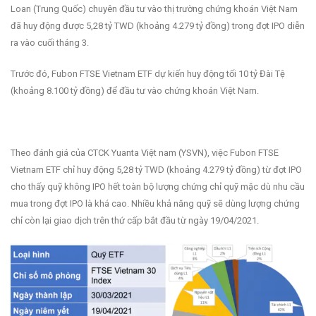
Loan (Trung Quốc) chuyên đầu tư vào thị trường chứng khoán Việt Nam
đã huy động được 5,28 tỷ TWD (khoảng 4.279 tỷ đồng) trong đợt IPO diễn
ra vào cuối tháng 3.
Trước đó, Fubon FTSE Vietnam ETF dự kiến huy động tối 10 tỷ Đài Tệ
(khoảng 8.100 tỷ đồng) để đầu tư vào chứng khoán Việt Nam.
Theo đánh giá của CTCK Yuanta Việt nam (YSVN), việc Fubon FTSE
Vietnam ETF chỉ huy động 5,28 tỷ TWD (khoảng 4.279 tỷ đồng) từ đợt IPO
cho thấy quỹ không IPO hết toàn bộ lượng chứng chỉ quỹ mặc dù nhu cầu
mua trong đợt IPO là khá cao. Nhiều khả năng quỹ sẽ dùng lượng chứng
chỉ còn lại giao dịch trên thứ cấp bắt đầu từ ngày 19/04/2021.