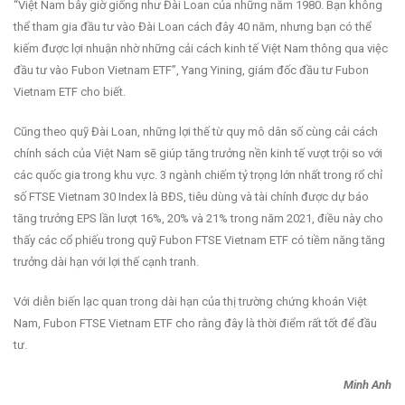
“Việt Nam bây giờ giống như Đài Loan của những năm 1980. Bạn không
thể tham gia đầu tư vào Đài Loan cách đây 40 năm, nhưng bạn có thể
kiếm được lợi nhuận nhờ những cải cách kinh tế Việt Nam thông qua việc
đầu tư vào Fubon Vietnam ETF”, Yang Yining, giám đốc đầu tư Fubon
Vietnam ETF cho biết.
Cũng theo quỹ Đài Loan, những lợi thế từ quy mô dân số cùng cải cách
chính sách của Việt Nam sẽ giúp tăng trưởng nền kinh tế vượt trội so với
các quốc gia trong khu vực. 3 ngành chiếm tỷ trọng lớn nhất trong rổ chỉ
số FTSE Vietnam 30 Index là BĐS, tiêu dùng và tài chính được dự báo
tăng trưởng EPS lần lượt 16%, 20% và 21% trong năm 2021, điều này cho
thấy các cổ phiếu trong quỹ Fubon FTSE Vietnam ETF có tiềm năng tăng
trưởng dài hạn với lợi thế cạnh tranh.
Với diễn biến lạc quan trong dài hạn của thị trường chứng khoán Việt
Nam, Fubon FTSE Vietnam ETF cho rằng đây là thời điểm rất tốt để đầu
tư.
Minh Anh