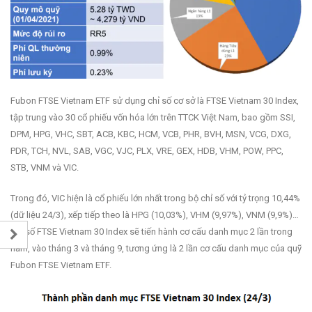
Fubon FTSE Vietnam ETF sử dụng chỉ số cơ sở là FTSE Vietnam 30 Index,
tập trung vào 30 cổ phiếu vốn hóa lớn trên TTCK Việt Nam, bao gồm SSI,
DPM, HPG, VHC, SBT, ACB, KBC, HCM, VCB, PHR, BVH, MSN, VCG, DXG,
PDR, TCH, NVL, SAB, VGC, VJC, PLX, VRE, GEX, HDB, VHM, POW, PPC,
STB, VNM và VIC.
Trong đó, VIC hiện là cổ phiếu lớn nhất trong bộ chỉ số với tỷ trọng 10,44%
(dữ liệu 24/3), xếp tiếp theo là HPG (10,03%), VHM (9,97%), VNM (9,9%)…
Chỉ số FTSE Vietnam 30 Index sẽ tiến hành cơ cấu danh mục 2 lần trong
năm, vào tháng 3 và tháng 9, tương ứng là 2 lần cơ cấu danh mục của quỹ
Fubon FTSE Vietnam ETF.