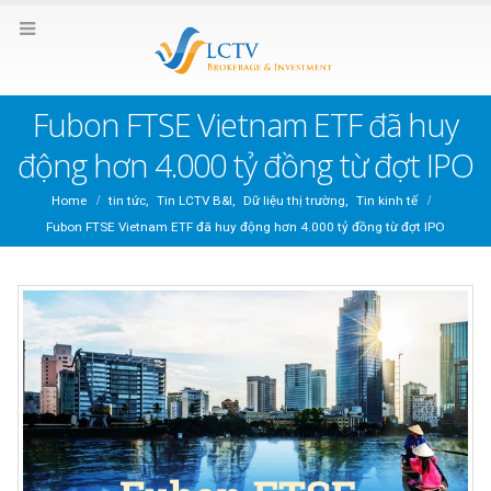
Fubon FTSE Vietnam ETF đã huy
động hơn 4.000 tỷ đồng từ đợt IPO
Home
tin tức
,
Tin LCTV B&I
,
Dữ liệu thị trường
,
Tin kinh tế
Fubon FTSE Vietnam ETF đã huy động hơn 4.000 tỷ đồng từ đợt IPO