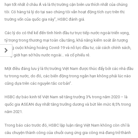
hạn tốt nhất ở châu Á và là thị trường cận biên ưa thích nhất của chúng
tôi. Có hàng tá lý do tại sao chúng tôi vẫn hoạt động tích cực trên thị
trường vốn của quốc gia này”, HSBC đánh giá.
Các lý do có thể kể đến tình hình đầu tư trực tiếp nước ngoài triển vọng,
tỷ trọng trong thương mại toàn cầu tăng, khả năng kiểm soát ấn tượng
trong cuộc khủng hoảng Covid-19 và nỗ lực đầu tư, cải cách chính sách,
tăng giới hạn sở hữu nước ngoài… và cổ phiếu rẻ.
Một điều đáng lưu ý là thị trường Việt Nam được thúc đẩy bởi các nhà đầu
tư trong nước, do đó, các biến động trong ngắn hạn không phải lúc nào
cũng dựa trên các nguyên tắc cơ bản”.
HSBC dự báo kinh tế Việt Nam sẽ tăng trưởng 3% trong năm 2020 – là
quốc gia ASEAN duy nhất tăng trưởng dương và bứt lên mức 8,5% trong
năm 2021.
Trong báo cáo trước đó, HSBC lập luận rằng Việt Nam không còn chỉ là
câu chuyện thành công của chuỗi cung ứng gia công mà đang trở thành