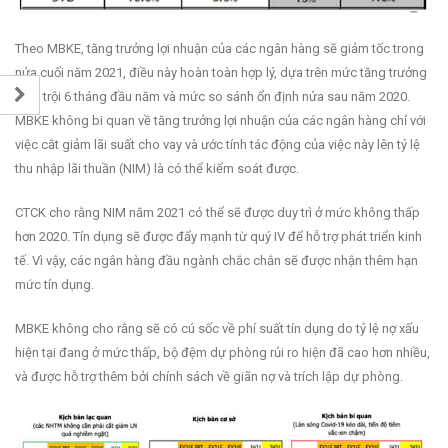
Theo MBKE, tăng trưởng lợi nhuận của các ngân hàng sẽ giảm tốc trong
nửa cuối năm 2021, điều này hoàn toàn hợp lý, dựa trên mức tăng trưởng
vượt trội 6 tháng đầu năm và mức so sánh ổn định nửa sau năm 2020.
MBKE không bi quan về tăng trưởng lợi nhuận của các ngân hàng chỉ với
việc cắt giảm lãi suất cho vay và ước tính tác động của việc này lên tỷ lệ
thu nhập lãi thuần (NIM) là có thể kiểm soát được.
CTCK cho rằng NIM năm 2021 có thể sẽ được duy trì ở mức không thấp
hơn 2020. Tín dụng sẽ được đẩy mạnh từ quý IV để hỗ trợ phát triển kinh
tế. Vì vậy, các ngân hàng đầu ngành chắc chắn sẽ được nhận thêm hạn
mức tín dụng.
MBKE không cho rằng sẽ có cú sốc về phí suất tín dụng do tỷ lệ nợ xấu
hiện tại đang ở mức thấp, bộ đệm dự phòng rủi ro hiện đã cao hơn nhiều,
và được hỗ trợ thêm bởi chính sách về giãn nợ và trích lập dự phòng.