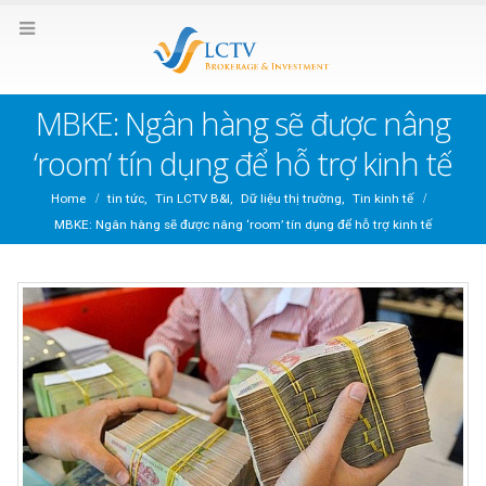
MBKE: Ngân hàng sẽ được nâng
‘room’ tín dụng để hỗ trợ kinh tế
Home
tin tức
,
Tin LCTV B&I
,
Dữ liệu thị trường
,
Tin kinh tế
MBKE: Ngân hàng sẽ được nâng ‘room’ tín dụng để hỗ trợ kinh tế