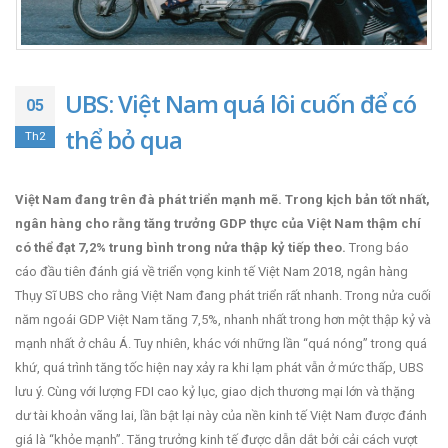
UBS: Việt Nam quá lôi cuốn để có
05
thể bỏ qua
Th2
Việt Nam đang trên đà phát triển mạnh mẽ. Trong kịch bản tốt nhất,
ngân hàng cho rằng tăng trưởng GDP thực của Việt Nam thậm chí
có thể đạt 7,2% trung bình trong nửa thập kỷ tiếp theo.
Trong báo
cáo đầu tiên đánh giá về triển vọng kinh tế Việt Nam 2018, ngân hàng
Thụy Sĩ UBS cho rằng Việt Nam đang phát triển rất nhanh. Trong nửa cuối
năm ngoái GDP Việt Nam tăng 7,5%, nhanh nhất trong hơn một thập kỷ và
mạnh nhất ở châu Á. Tuy nhiên, khác với những lần “quá nóng” trong quá
khứ, quá trình tăng tốc hiện nay xảy ra khi lạm phát vẫn ở mức thấp, UBS
lưu ý. Cùng với lượng FDI cao kỷ lục, giao dịch thương mại lớn và thặng
dư tài khoản vãng lai, lần bật lại này của nền kinh tế Việt Nam được đánh
giá là “khỏe mạnh”. Tăng trưởng kinh tế được dẫn dắt bởi cải cách vượt