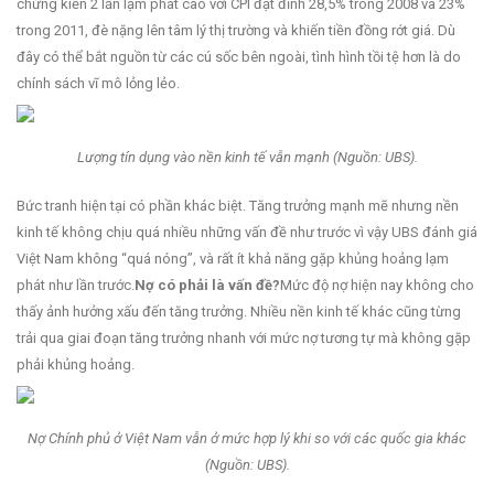
chứng kiến 2 lần lạm phát cao với CPI đạt đỉnh 28,5% trong 2008 và 23%
trong 2011, đè nặng lên tâm lý thị trường và khiến tiền đồng rớt giá. Dù
đây có thể bắt nguồn từ các cú sốc bên ngoài, tình hình tồi tệ hơn là do
chính sách vĩ mô lỏng lẻo.
Lượng tín dụng vào nền kinh tế vẫn mạnh (Nguồn: UBS).
Bức tranh hiện tại có phần khác biệt. Tăng trưởng mạnh mẽ nhưng nền
kinh tế không chịu quá nhiều những vấn đề như trước vì vậy UBS đánh giá
Việt Nam không “quá nóng”, và rất ít khả năng gặp khủng hoảng lạm
phát như lần trước.
Nợ có phải là vấn đề?
Mức độ nợ hiện nay không cho
thấy ảnh hưởng xấu đến tăng trưởng. Nhiều nền kinh tế khác cũng từng
trải qua giai đoạn tăng trưởng nhanh với mức nợ tương tự mà không gặp
phải khủng hoảng.
Nợ Chính phủ ở Việt Nam vẫn ở mức hợp lý khi so với các quốc gia khác
(Nguồn: UBS).