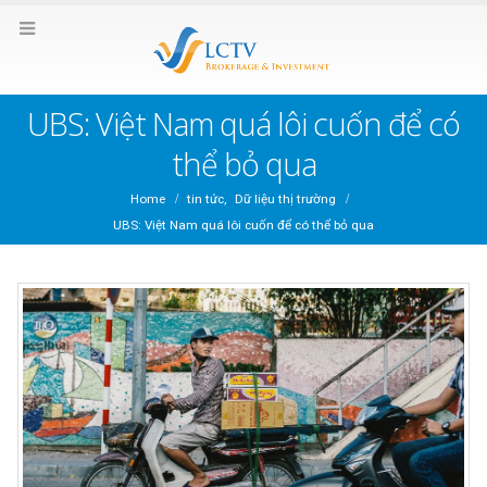
UBS: Việt Nam quá lôi cuốn để có
thể bỏ qua
Home
tin tức
,
Dữ liệu thị trường
UBS: Việt Nam quá lôi cuốn để có thể bỏ qua