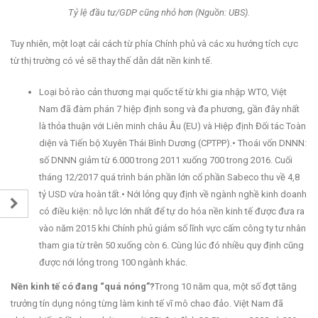
Tỷ lệ đầu tư/GDP cũng nhỏ hơn (Nguồn: UBS).
Tuy nhiên, một loạt cải cách từ phía Chính phủ và các xu hướng tích cực
từ thị trường có vẻ sẽ thay thế dẫn dắt nền kinh tế.
Loại bỏ rào cản thương mại quốc tế từ khi gia nhập WTO, Việt
Nam đã đàm phán 7 hiệp định song và đa phương, gần đây nhất
là thỏa thuận với Liên minh châu Âu (EU) và Hiệp định Đối tác Toàn
diện và Tiến bộ Xuyên Thái Bình Dương (CPTPP).• Thoái vốn DNNN:
số DNNN giảm từ 6.000 trong 2011 xuống 700 trong 2016. Cuối
tháng 12/2017 quá trình bán phần lớn cổ phần Sabeco thu về 4,8
tỷ USD vừa hoàn tất.• Nới lỏng quy định về ngành nghề kinh doanh
có điều kiện: nỗ lực lớn nhất để tự do hóa nền kinh tế được đưa ra
vào năm 2015 khi Chính phủ giảm số lĩnh vực cấm công ty tư nhân
tham gia từ trên 50 xuống còn 6. Cùng lúc đó nhiều quy định cũng
được nới lỏng trong 100 ngành khác.
Nền kinh tế có đang “quá nóng”?
Trong 10 năm qua, một số đợt tăng
trưởng tín dụng nóng từng làm kinh tế vĩ mô chao đảo. Việt Nam đã