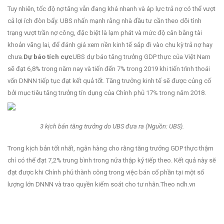
Tuy nhiên, tốc độ nợ tăng vẫn đang khá nhanh và áp lực trả nợ có thể vượt
cả lợi ích đòn bẩy. UBS nhấn mạnh rằng nhà đầu tư cần theo dõi tình
trạng vượt trần nợ công, đặc biệt là lạm phát và mức độ cân bằng tài
khoản vãng lai, để đánh giá xem nền kinh tế sắp đi vào chu kỳ trả nợ hay
chưa.
Dự báo tích cực
UBS dự báo tăng trưởng GDP thực của Việt Nam
sẽ đạt 6,8% trong năm nay và tiến đến 7% trong 2019 khi tiến trình thoái
vốn DNNN tiếp tục đạt kết quả tốt. Tăng trưởng kinh tế sẽ được củng cố
bởi mục tiêu tăng trưởng tín dụng của Chính phủ 17% trong năm 2018.
3 kịch bản tăng trưởng do UBS đưa ra (Nguồn: UBS).
Trong kịch bản tốt nhất, ngân hàng cho rằng tăng trưởng GDP thực thậm
chí có thể đạt 7,2% trung bình trong nửa thập kỷ tiếp theo. Kết quả này sẽ
đạt được khi Chính phủ thành công trong việc bán cổ phần tại một số
lượng lớn DNNN và trao quyền kiểm soát cho tư nhân.Theo ndh.vn