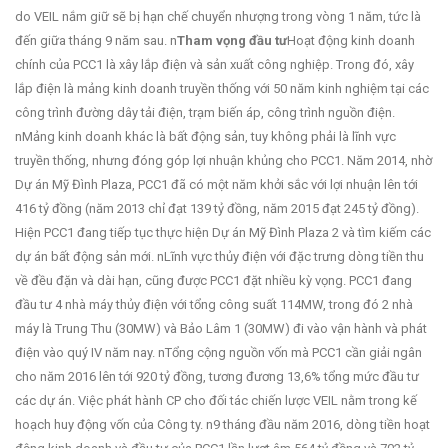
do VEIL nắm giữ sẽ bị hạn chế chuyển nhượng trong vòng 1 năm, tức là
đến giữa tháng 9 năm sau. n
Tham vọng đầu tư
Hoạt động kinh doanh
chính của PCC1 là xây lắp điện và sản xuất công nghiệp. Trong đó, xây
lắp điện là mảng kinh doanh truyền thống với 50 năm kinh nghiệm tại các
công trình đường dây tải điện, trạm biến áp, công trình nguồn điện.
nMảng kinh doanh khác là bất động sản, tuy không phải là lĩnh vực
truyền thống, nhưng đóng góp lợi nhuận khủng cho PCC1. Năm 2014, nhờ
Dự án Mỹ Đình Plaza, PCC1 đã có một năm khởi sắc với lợi nhuận lên tới
416 tỷ đồng (năm 2013 chỉ đạt 139 tỷ đồng, năm 2015 đạt 245 tỷ đồng).
Hiện PCC1 đang tiếp tục thực hiện Dự án Mỹ Đình Plaza 2 và tìm kiếm các
dự án bất động sản mới. nLĩnh vực thủy điện với đặc trưng dòng tiền thu
về đều đặn và dài hạn, cũng được PCC1 đặt nhiều kỳ vọng. PCC1 đang
đầu tư 4 nhà máy thủy điện với tổng công suất 114MW, trong đó 2 nhà
máy là Trung Thu (30MW) và Bảo Lâm 1 (30MW) đi vào vận hành và phát
điện vào quý IV năm nay. nTổng cộng nguồn vốn mà PCC1 cần giải ngân
cho năm 2016 lên tới 920 tỷ đồng, tương đương 13,6% tổng mức đầu tư
các dự án. Việc phát hành CP cho đối tác chiến lược VEIL nằm trong kế
hoạch huy động vốn của Công ty. n9 tháng đầu năm 2016, dòng tiền hoạt