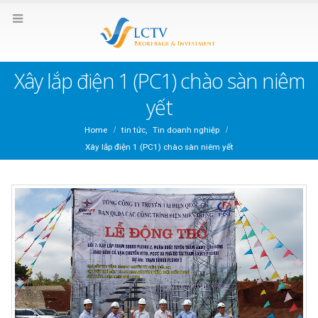
Xây lắp điện 1 (PC1) chào sàn niêm
yết
Home
tin tức
,
Tin doanh nghiệp
Xây lắp điện 1 (PC1) chào sàn niêm yết