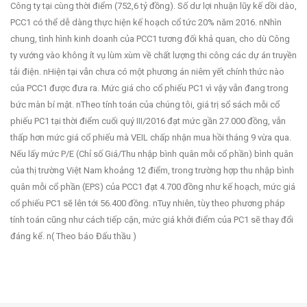
Công ty tại cùng thời điểm (752,6 tỷ đồng). Số dư lợi nhuận lũy kế dồi dào,
PCC1 có thể dễ dàng thực hiện kế hoạch cổ tức 20% năm 2016. nNhìn
chung, tình hình kinh doanh của PCC1 tương đối khả quan, cho dù Công
ty vướng vào không ít vụ lùm xùm về chất lượng thi công các dự án truyền
tải điện. nHiện tại vẫn chưa có một phương án niêm yết chính thức nào
của PCC1 được đưa ra. Mức giá cho cổ phiếu PC1 vì vậy vẫn đang trong
bức màn bí mật. nTheo tính toán của chúng tôi, giá trị sổ sách mỗi cổ
phiếu PC1 tại thời điểm cuối quý III/2016 đạt mức gần 27.000 đồng, vẫn
thấp hơn mức giá cổ phiếu mà VEIL chấp nhận mua hồi tháng 9 vừa qua.
Nếu lấy mức P/E (Chỉ số Giá/Thu nhập bình quân mỗi cổ phần) bình quân
của thị trường Việt Nam khoảng 12 điểm, trong trường hợp thu nhập bình
quân mỗi cổ phần (EPS) của PCC1 đạt 4.700 đồng như kế hoạch, mức giá
cổ phiếu PC1 sẽ lên tới 56.400 đồng. nTuy nhiên, tùy theo phương pháp
tính toán cũng như cách tiếp cận, mức giá khởi điểm của PC1 sẽ thay đổi
đáng kể. n( Theo báo Đấu thầu )