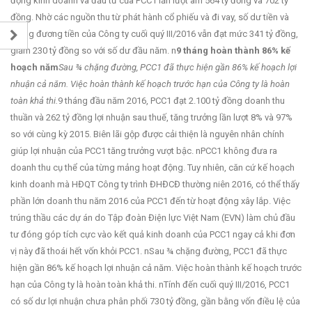
động kinh doanh và đầu tư của PCC1 lần lượt âm 564 tỷ đồng và 702 tỷ
đồng. Nhờ các nguồn thu từ phát hành cổ phiếu và đi vay, số dư tiền và
tương đương tiền của Công ty cuối quý III/2016 vẫn đạt mức 341 tỷ đồng,
giảm 230 tỷ đồng so với số dư đầu năm. n
9 tháng hoàn thành 86% kế
hoạch năm
Sau ¾ chặng đường, PCC1 đã thực hiện gần 86% kế hoạch lợi
nhuận cả năm. Việc hoàn thành kế hoạch trước hạn của Công ty là hoàn
toàn khả thi.
9 tháng đầu năm 2016, PCC1 đạt 2.100 tỷ đồng doanh thu
thuần và 262 tỷ đồng lợi nhuận sau thuế, tăng trưởng lần lượt 8% và 97%
so với cùng kỳ 2015. Biên lãi gộp được cải thiện là nguyên nhân chính
giúp lợi nhuận của PCC1 tăng trưởng vượt bậc. nPCC1 không đưa ra
doanh thu cụ thể của từng mảng hoạt động. Tuy nhiên, căn cứ kế hoạch
kinh doanh mà HĐQT Công ty trình ĐHĐCĐ thường niên 2016, có thể thấy
phần lớn doanh thu năm 2016 của PCC1 đến từ hoạt động xây lắp. Việc
trúng thầu các dự án do Tập đoàn Điện lực Việt Nam (EVN) làm chủ đầu
tư đóng góp tích cực vào kết quả kinh doanh của PCC1 ngay cả khi đơn
vị này đã thoái hết vốn khỏi PCC1. nSau ¾ chặng đường, PCC1 đã thực
hiện gần 86% kế hoạch lợi nhuận cả năm. Việc hoàn thành kế hoạch trước
hạn của Công ty là hoàn toàn khả thi. nTính đến cuối quý III/2016, PCC1
có số dư lợi nhuận chưa phân phối 730 tỷ đồng, gần bằng vốn điều lệ của