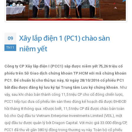
Xây lắp điện 1 (PC1) chào sàn
09
niêm yết
Th11
Công ty CP Xây lắp điện I (PCC1) sắp được niêm yết 75,26 triệu cổ
phiếu trên Sở Giao dịch chứng khoán TP.HCM với mã chứng khoán
PC1. Để chuẩn bị cho thủ tục này, từ ngày 28/10/2016 cổ phiếu PC1
bắt đầu được đăng ký lưu ký tại Trung tâm Lưu ký chứng khoán.
Như
vậy, sau khi chào bán thành công 11,5 triệu CP cho cổ đông chiến lược,
PCC1 tiếp tục đưa cổ phiếu lên sàn theo đúng kế hoạch đã được ĐHĐCĐ
hồi tháng 8 thông qua. nĐược biết, 11,5 triệu CP đã được chào bán toàn
bộ cho Quỹ đầu tư Vietnam Enterprise Investments Limited (VEIL), một
quỹ đầu tư được quản lý bởi Dragon Capital. Với mức giá 33.000 đồng/CP,
PCC1 đã thu về gần 380 tỷ đồng trong thương vụ này. Toàn bộ cổ phiếu